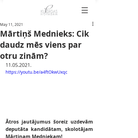
May 11, 2021
Mārtiņš Mednieks: Cik
daudz mēs viens par
otru zinām?
11.05.2021.
https://youtu.be/a4ftOkwUxqc
Ātros jautājumus šoreiz uzdevām 
deputāta kandidātam, skolotājam 
Mārtiņam Medniekam!