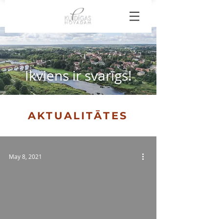
Ikviens ir svarīgs!
AKTUALITĀTES
May 8, 2021
 video