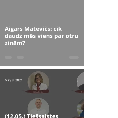
 video
Aigars Matevičs: cik
daudz mēs viens par otru
zinām?
May 8, 2021
(12.05.) Tiešsaistes