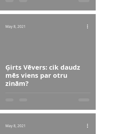
May 8, 2021
 video
Ģirts Vēvers: cik daudz
mēs viens par otru
zinām?
May 8, 2021