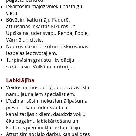
Iekārtosim mājdzīvnieku pastaigu
vietu.
Būvēsim katlu māju Padurē,
attīrīšanas iekārtas Ķikuros un
Upīškalnā, ūdensvadu Rendā, Ēdolē,
Vārmē un citviet.
Nodrošināsim atkritumu šķirošanas
iespējas iedzīvotājiem.
Turpināsim graustu likvidāciju,
sakārtosim Vulkāna teritoriju.
Labklājība
Veidosim mūsdienīgu daudzdzīvokļu
namu jaunajiem speciālistiem.
Līdzfinansēsim nekustamā īpašuma
pievienošanu ūdensvada un
kanalizācijas tīkliem, daudzdzīvokļu
ēku pagalmu labiekārtošanu un
kultūras pieminekļu restaurāciju.
Attīstīsim sociālo darbu, kas palīdzēs