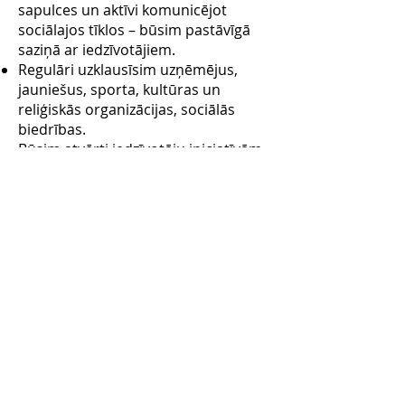
sapulces un aktīvi komunicējot
sociālajos tīklos – būsim pastāvīgā
saziņā ar iedzīvotājiem.
Regulāri uzklausīsim uzņēmējus,
jauniešus, sporta, kultūras un
reliģiskās organizācijas, sociālās
biedrības.
Būsim atvērti iedzīvotāju iniciatīvām,
iesaistīsim lemšanā, veidojot
līdzdalības budžetu.
Paplašināsim atbalstu biedrībām un
iedzīvotāju iniciatīvu konkursam
“Darīsim paši”.
Kultūra
Veicināsim Kuldīgas vecpilsētas un
Suitu kultūrtelpas vērtību
saglabāšanu, nodrošinot abu
UNESCO teritoriju dzīvotspēju un
attīstību.