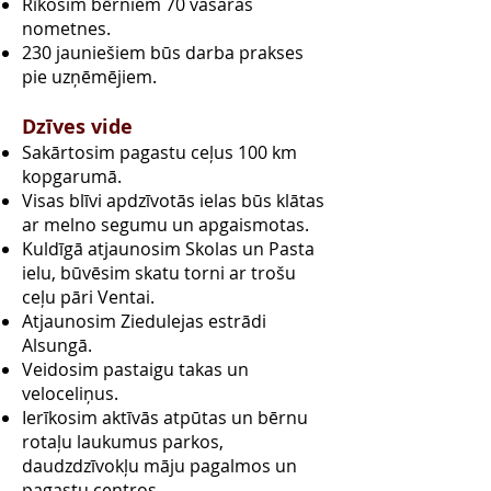
Rīkosim bērniem 70 vasaras
nometnes.
230 jauniešiem būs darba prakses
pie uzņēmējiem.
Dzīves vide
Sakārtosim pagastu ceļus 100 km
kopgarumā.
Visas blīvi apdzīvotās ielas būs klātas
ar melno segumu un apgaismotas.
Kuldīgā atjaunosim Skolas un Pasta
ielu, būvēsim skatu torni ar trošu
ceļu pāri Ventai.
Atjaunosim Ziedulejas estrādi
Alsungā.
Veidosim pastaigu takas un
veloceliņus.
Ierīkosim aktīvās atpūtas un bērnu
rotaļu laukumus parkos,
daudzdzīvokļu māju pagalmos un
pagastu centros.