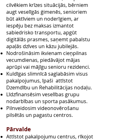
cilvēkiem krīzes situācijās, bērniem
augt veselīgās ģimenēs, senioriem
būt aktīviem un noderīgiem, ar
iespēju bez maksas izmantot
sabiedrisko transportu, apgūt
digitālās prasmes, saņemt pabalstu
apaļās dzīves un kāzu jubilejās.
Nodrošināsim ikvienam cieņpilnas
vecumdienas, piedāvājot mājas
aprūpi vai mājīgu senioru rezidenci.
Kuldīgas slimnīcā saglabāsim visus
pakalpojumus, īpaši attīstot
Dzemdību un Rehabilitācijas nodaļu.
Līdzfinansēsim veselības grupu
nodarbības un sporta pasākumus.
Pilnveidosim videonovērošanu
pilsētās un pagastu centros.
Pārvalde
Attīstot pakalpojumu centrus, rīkojot