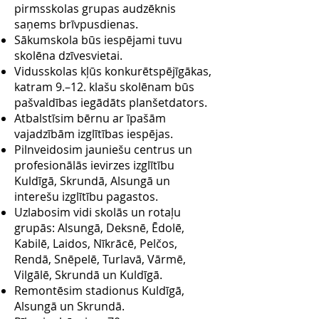
pirmsskolas grupas audzēknis
saņems brīvpusdienas.
Sākumskola būs iespējami tuvu
skolēna dzīvesvietai.
Vidusskolas kļūs konkurētspējīgākas,
katram 9.–12. klašu skolēnam būs
pašvaldības iegādāts planšetdators.
Atbalstīsim bērnu ar īpašām
vajadzībām izglītības iespējas.
Pilnveidosim jauniešu centrus un
profesionālās ievirzes izglītību
Kuldīgā, Skrundā, Alsungā un
interešu izglītību pagastos.
Uzlabosim vidi skolās un rotaļu
grupās: Alsungā, Deksnē, Ēdolē,
Kabilē, Laidos, Nīkrācē, Pelčos,
Rendā, Snēpelē, Turlavā, Vārmē,
Vilgālē, Skrundā un Kuldīgā.
Remontēsim stadionus Kuldīgā,
Alsungā un Skrundā.