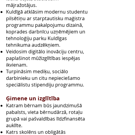
mājražotājus.
Kuldīgā atklāsim modernu studentu
pilsētiņu ar starptautisku maģistra
programmu pakalpojumu dizainā,
koprades darbnīcu uzņēmējiem un
tehnoloģiju parku Kuldīgas
tehnikuma audzēkņiem.
Veidosim digitālo inovāciju centru,
paplašinot mūžizglītības iespējas
ikvienam.
Turpināsim mediķu, sociālo
darbinieku un citu nepieciešamo
speciālistu stipendiju programmu.
Ģimene un izglītība
Katram bērnam būs jaundzimušā
pabalsts, vieta bērnudārzā, rotaļu
grupā vai pašvaldības līdzfinansēta
auklīte.
Katrs skolēns un obligātās