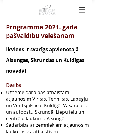
Programma 2021. gada
pašvaldību vēlēšanām
Ikviens ir svarīgs apvienotajā
Alsungas, Skrundas un Kuldīgas
novadā!
Darbs
Uzņēmējdarbības atbalstam
atjaunosim Virkas, Tehnikas, Lapegļu
un Ventspils ielu Kuldīgā, Vakara ielu
un autoostu Skrundā, Liepu ielu un
centrālo laukumu Alsungā.
Sadarbībā ar zemniekiem atjaunosim
lauku ceļus, atbalstīsim