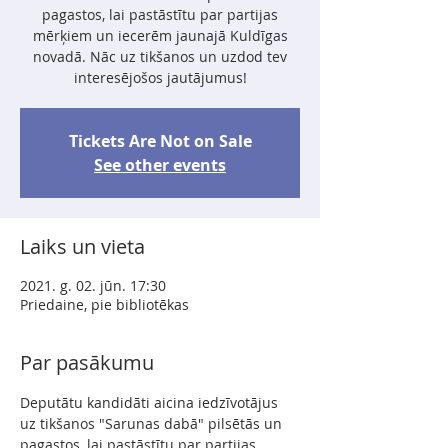
pagastos, lai pastāstītu par partijas
mērķiem un iecerēm jaunajā Kuldīgas
novadā. Nāc uz tikšanos un uzdod tev
interesējošos jautājumus!
Tickets Are Not on Sale
See other events
Laiks un vieta
2021. g. 02. jūn. 17:30
Priedaine, pie bibliotēkas
Par pasākumu
Deputātu kandidāti aicina iedzīvotājus 
uz tikšanos "Sarunas dabā" pilsētās un 
pagastos, lai pastāstītu par partijas 