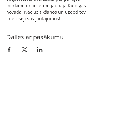
mērķiem un iecerēm jaunajā Kuldīgas 
novadā. Nāc uz tikšanos un uzdod tev 
interesējošos jautājumus!
Dalies ar pasākumu
Kontakti
kuldigasnovadam@gmail.com
Seko mums arī sociālajos tīklos!